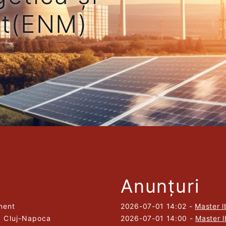
t(ENM)
Anunțuri
ment
2026-07-01 14:02
-
Master l
8, Cluj-Napoca
2026-07-01 14:00
-
Master 