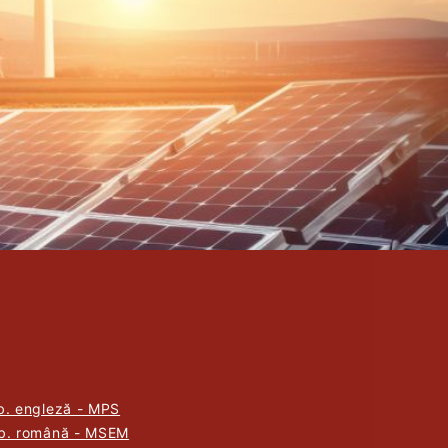
b. engleză - MPS
lb. română - MSEM