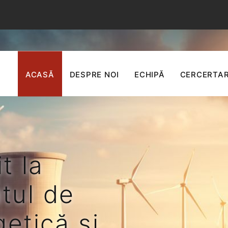
ACASĂ
DESPRE NOI
ECHIPĂ
CERCERTA
t la
tul de
etică și