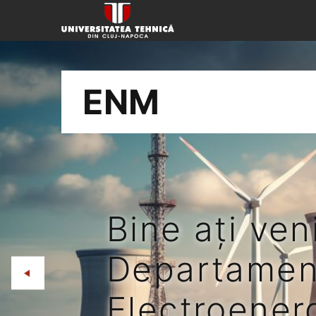
ENM
Bine ați veni
Departamen
Electroenerg